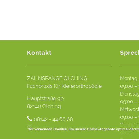
Kontakt
Sprec
ZAHNSPANGE OLCHING
Montag
Fachpraxis für Kieferorthopädie
09:00 – 
Diensta
Hauptstraße 9b
09:00 – 
82140 Olching
Mittwoc
09:00 – 
08142 - 44 66 68
Donners
info@zahnspange-olching.de
Wir verwenden Cookies, um unsere Online-Angebote optimal darstel
08:30 – 