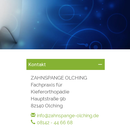
Kontakt
ZAHNSPANGE OLCHING
Fachpraxis für
Kieferorthopädie
Hauptstraße 9b
82140 Olching
info@zahnspange-olching.de
08142 - 44 66 68